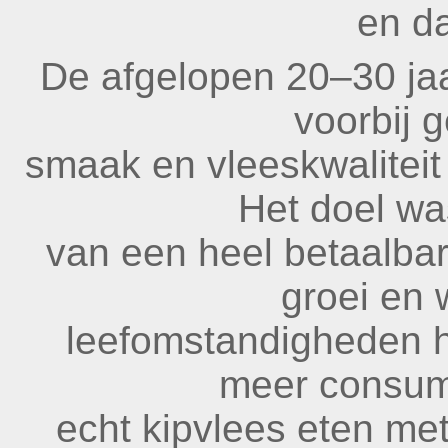
en da
De afgelopen
20
–
30
jaa
voorbij 
smaak en vleeskwaliteit
Het doel wa
van een heel betaalbare
groei en
leefomstandigheden he
meer consum
echt kipvlees eten m